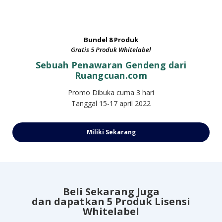
R**i S******n
telah membeli
BUNDEL 8 PRODUK dan GRATIS 5
PRODUK WHITELABEL
Bundel 8 Produk
4 tahun sebelumnya
Gratis 5 Produk Whitelabel
Sebuah Penawaran Gendeng dari
Ruangcuan.com
Promo Dibuka cuma 3 hari
Tanggal 15-17 april 2022
Miliki Sekarang
Beli Sekarang Juga
dan dapatkan 5 Produk Lisensi
Whitelabel