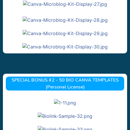
SPECIAL BONUS #2 - 50 BIO CANVA TEMPLATES
(Personal License)