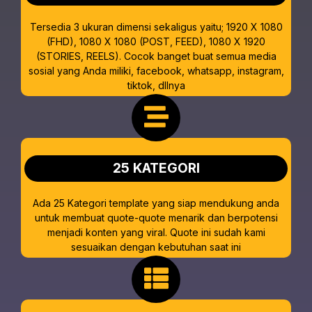
Tersedia 3 ukuran dimensi sekaligus yaitu; 1920 X 1080
(FHD), 1080 X 1080 (POST, FEED), 1080 X 1920
(STORIES, REELS). Cocok banget buat semua media
sosial yang Anda miliki, facebook, whatsapp, instagram,
tiktok, dllnya
25 KATEGORI
Ada 25 Kategori template yang siap mendukung anda
untuk membuat quote-quote menarik dan berpotensi
menjadi konten yang viral. Quote ini sudah kami
sesuaikan dengan kebutuhan saat ini