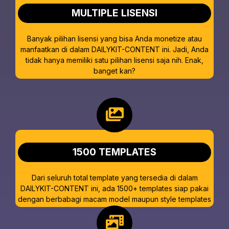
MULTIPLE LISENSI
Banyak pilihan lisensi yang bisa Anda monetize atau
manfaatkan di dalam DAILYKIT-CONTENT ini. Jadi, Anda
tidak hanya memiliki satu pilihan lisensi saja nih. Enak,
banget kan?
1500 TEMPLATES
Dari seluruh total template yang tersedia di dalam
DAILYKIT-CONTENT ini, ada 1500+ templates siap pakai
dengan berbabagi macam model maupun style templates