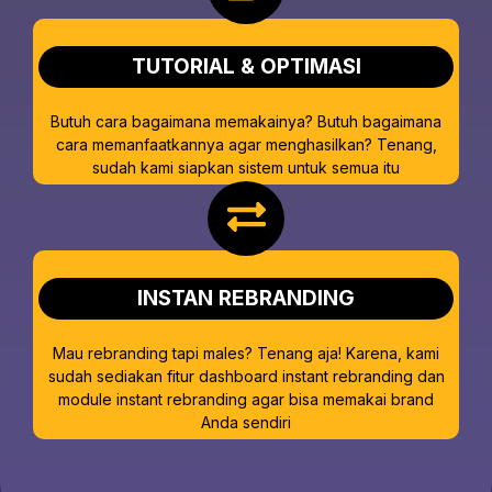
TUTORIAL & OPTIMASI
Butuh cara bagaimana memakainya? Butuh bagaimana
cara memanfaatkannya agar menghasilkan? Tenang,
sudah kami siapkan sistem untuk semua itu
INSTAN REBRANDING
Mau rebranding tapi males? Tenang aja! Karena, kami
sudah sediakan fitur dashboard instant rebranding dan
module instant rebranding agar bisa memakai brand
Anda sendiri