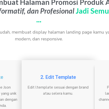
buat Halaman Promosi Produk Af
formatif, dan Profesional
Jadi Semu
...
dah, membuat display halaman landing page kamu yan
modern, dan responsive.
te
2. Edit Template
te Json
Edit ltemplate sesuai dengan brand
P
yang unik
atau selera kamu.
la
kan dengan
chann
nda.