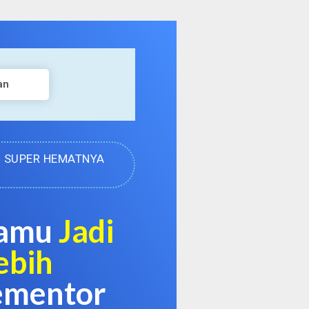
an
abel SUPER HEMATNYA
Kamu
Jadi
ebih
ementor