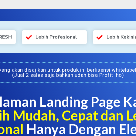
FRESH
Lebih Profesional
Lebih Kekini
ang akan disajikan untuk produk ini berlisensi whitel
(Jual 2 sales saja bahkan udah bisa Profit lho)
laman Landing Page 
ih Mudah, Cepat dan L
onal
Hanya Dengan El