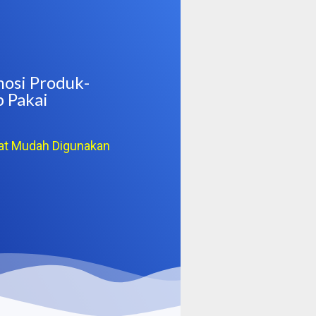
osi Produk-
p Pakai
at Mudah Digunakan