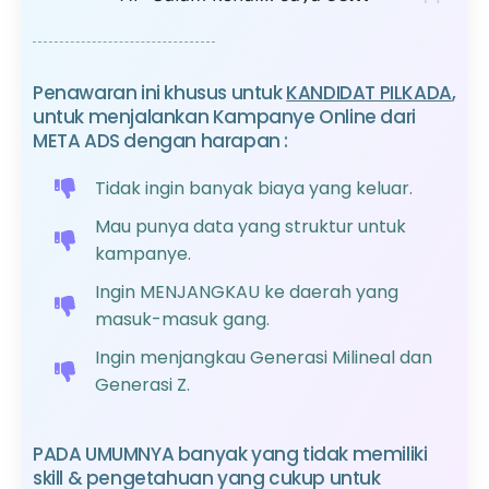
Haris Pratama
Penawaran ini khusus untuk
KANDIDAT PILKADA
,
ruangcuan.com
Founder
untuk menjalankan Kampanye Online dari
META ADS dengan harapan :
Tidak ingin banyak biaya yang keluar.
Mau punya data yang struktur untuk
kampanye.
Ingin MENJANGKAU ke daerah yang
masuk-masuk gang.
Ingin menjangkau Generasi Milineal dan
Generasi Z.
PADA UMUMNYA banyak yang tidak memiliki
skill & pengetahuan yang cukup untuk