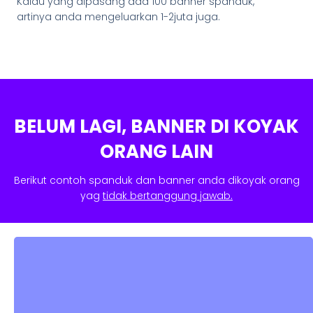
Kalau yang dipasang ada 100 banner spanduk,
artinya anda mengeluarkan 1-2juta juga.
BELUM LAGI, BANNER DI KOYAK
ORANG LAIN
Berikut contoh spanduk dan banner anda dikoyak orang
yag
tidak bertanggung jawab.