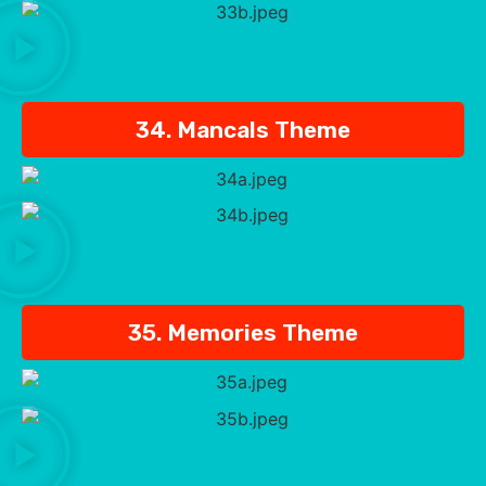
34. Mancals Theme
35. Memories Theme