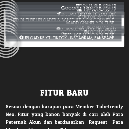
YOUTUBE INSIGHTS
GOOGLE TRENDS INSIGHTS
EASY COPY PASTE
UPLOAD TIKTOK KE YOUTUBE
TIKTOK INSIGHTS
YOUTUBE UPLOADER & SCHEDULE & PIN COMMENT
ADD CHANEL YOUTUBE
BULK UPLOAD VIDEO
DOWNLOAD YOUTUBE VIDEO
LOGIN COOKIE
REPLACE AUDIO YOUTUBE
UPLOAD KE YT, TIKTOK , INSTAGRAM, FANSPAGE
FITUR BARU
Sesuai dengan harapan para Member Tubetrendy
Neo, Fitur yang konon banyak di cari oleh Para
Peternak Akun dan berdasarkan Request Para