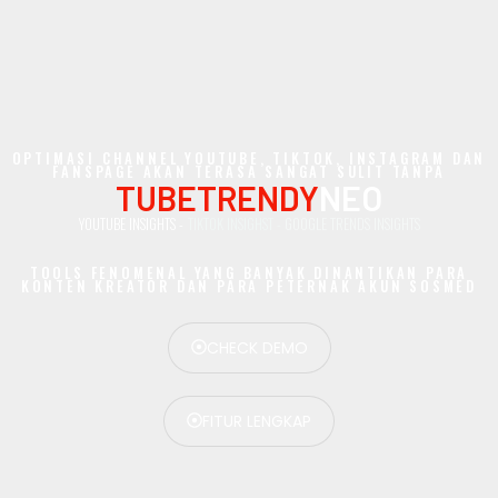
OPTIMASI CHANNEL YOUTUBE, TIKTOK, INSTAGRAM DAN
FANSPAGE AKAN TERASA SANGAT SULIT TANPA
TUBETRENDY
NEO
YOUTUBE INSIGHTS -
TIKTOK INSIGHST -
GOOGLE TRENDS INSIGHTS
TOOLS FENOMENAL YANG BANYAK DINANTIKAN PARA
KONTEN KREATOR DAN PARA PETERNAK AKUN SOSMED
CHECK DEMO
FITUR LENGKAP