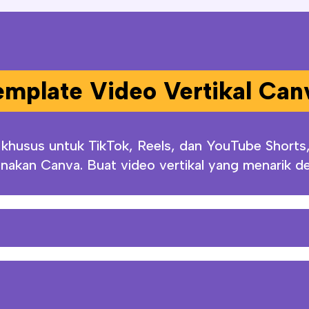
mplate Video Vertikal Can
 khusus untuk TikTok, Reels, dan YouTube Short
akan Canva. Buat video vertikal yang menarik d