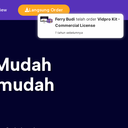
iew
Langsung Order
Ferry Budi
telah order
Vidpro Kit -
Commercial License
1 tahun sebelumnya
 Mudah
mudah