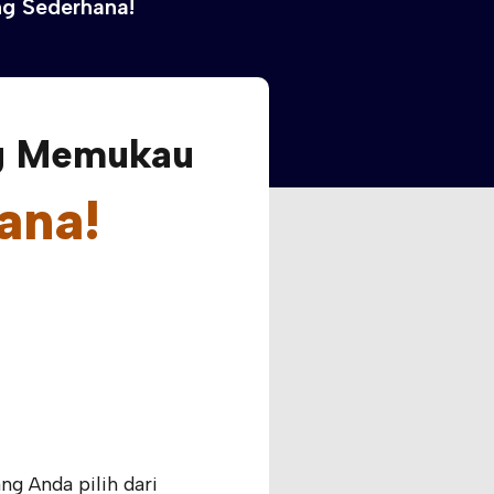
g Sederhana!
ng Memukau
ana!
ng Anda pilih dari