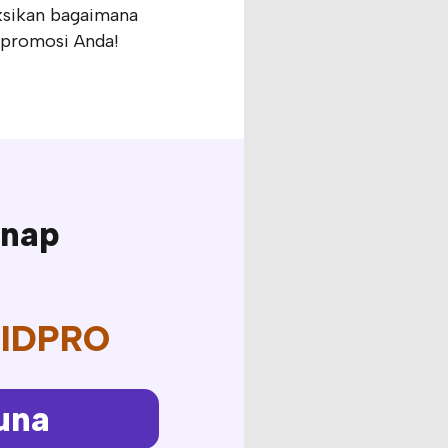
aksikan bagaimana
 promosi Anda!
Snap
VIDPRO
una