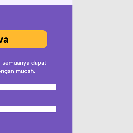
va
s, semuanya dapat
engan mudah.