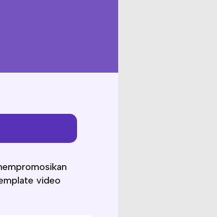
f mempromosikan
template video