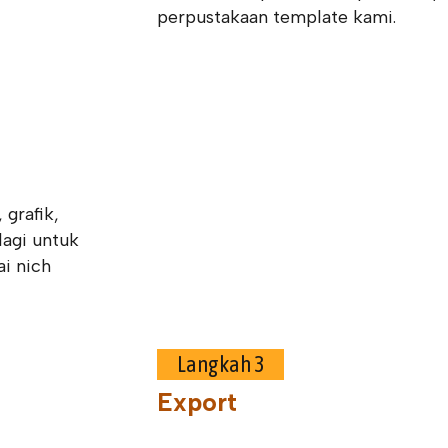
perpustakaan template kami.
grafik,
lagi untuk
i nich
Langkah 3
Export