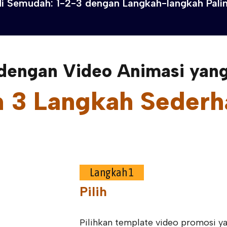
 Semudah: 1-2-3 dengan Langkah-langkah Palin
dengan Video Animasi ya
 3 Langkah Sederh
Langkah 1
Pilih
Pilihkan template video promosi ya