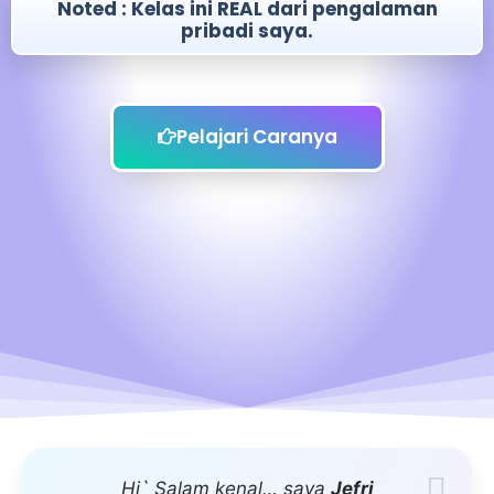
Noted : Kelas ini REAL dari pengalaman
pribadi saya.
Pelajari Caranya
Hi` Salam kenal… saya
Jefri