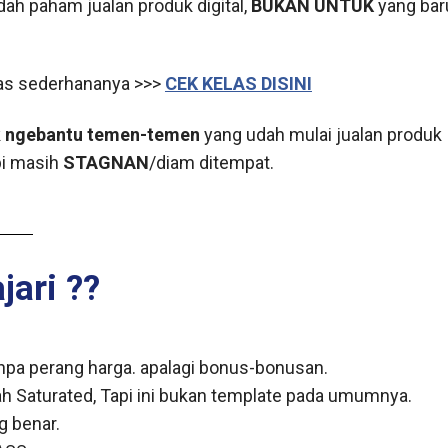
dah paham jualan produk digital,
BUKAN UNTUK
yang bar
elas sederhananya >>>
CEK KELAS DISINI
k
ngebantu temen-temen
yang udah mulai jualan produk
api masih
STAGNAN
/diam ditempat.
jari ??
anpa perang harga. apalagi bonus-bonusan.
 Saturated, Tapi ini bukan template pada umumnya.
g benar.