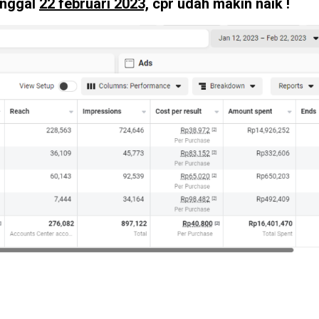
anggal
22 februari 2023,
cpr udah makin naik !